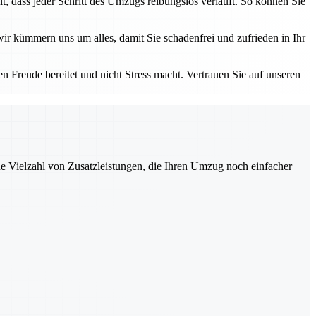
lt, dass jeder Schritt des Umzugs reibungslos verläuft. So können Sie
ir kümmern uns um alles, damit Sie schadenfrei und zufrieden in Ihr
 Freude bereitet und nicht Stress macht. Vertrauen Sie auf unseren
ne Vielzahl von Zusatzleistungen, die Ihren Umzug noch einfacher