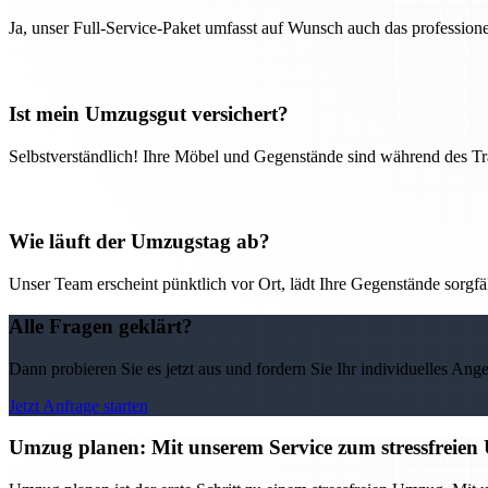
Ja, unser Full-Service-Paket umfasst auf Wunsch auch das professio
Ist mein Umzugsgut versichert?
Selbstverständlich! Ihre Möbel und Gegenstände sind während des Tra
Wie läuft der Umzugstag ab?
Unser Team erscheint pünktlich vor Ort, lädt Ihre Gegenstände sorgfälti
Alle Fragen geklärt?
Dann probieren Sie es jetzt aus und fordern Sie Ihr individuelles Ang
Jetzt Anfrage starten
Umzug planen: Mit unserem Service zum stressfreie